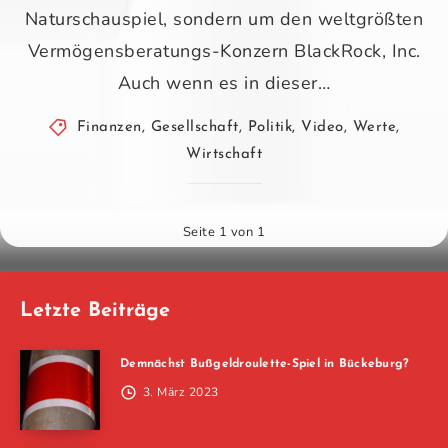
Naturschauspiel, sondern um den weltgrößten
Vermögensberatungs-Konzern BlackRock, Inc.
Auch wenn es in dieser…
Finanzen
,
Gesellschaft
,
Politik
,
Video
,
Werte
,
Wirtschaft
Seite 1 von 1
Letzte Beiträge
Demnächst Bußgeldroulette-Spiel in Bückeburg?
3. März 2023