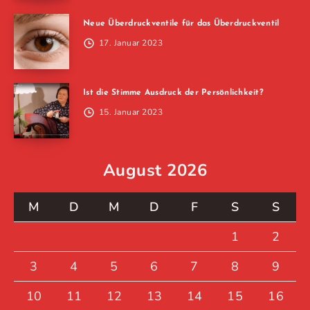
Neue Überdruckventile für das Überdruckventil
17. Januar 2023
Ist die Stimme Ausdruck der Persönlichkeit?
15. Januar 2023
August 2026
M
D
M
D
F
S
S
1
2
3
4
5
6
7
8
9
10
11
12
13
14
15
16