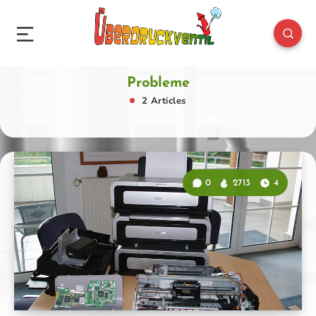
Probleme
2 Articles
0
2713
4