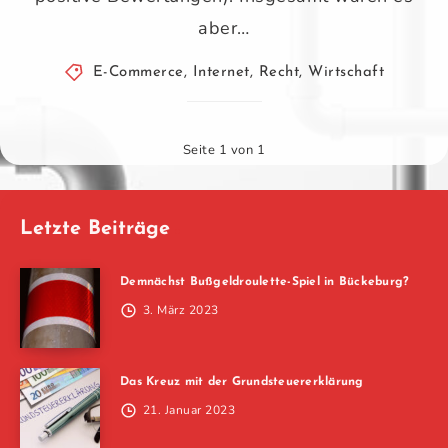
aber…
E-Commerce
,
Internet
,
Recht
,
Wirtschaft
Seite 1 von 1
Letzte Beiträge
Demnächst Bußgeldroulette-Spiel in Bückeburg?
3. März 2023
Das Kreuz mit der Grundsteuererklärung
21. Januar 2023