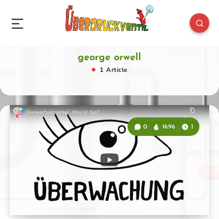
george orwell
1 Article
0
1696
1